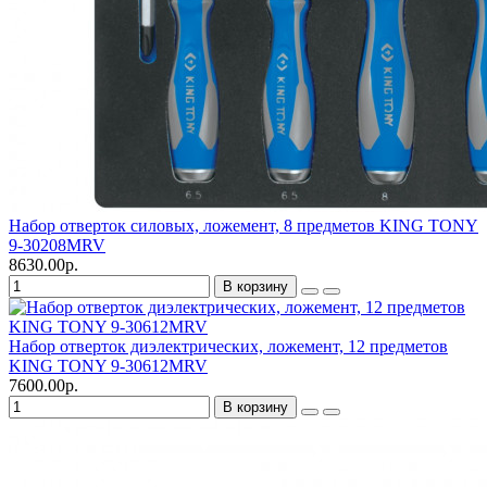
Набор отверток силовых, ложемент, 8 предметов KING TONY
9-30208MRV
8630.00р.
В корзину
Набор отверток диэлектрических, ложемент, 12 предметов
KING TONY 9-30612MRV
7600.00р.
В корзину