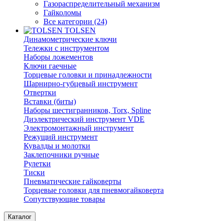
Газораспределительный механизм
Гайколомы
Все категории (24)
TOLSEN
Динамометрические ключи
Тележки с инструментом
Наборы ложементов
Ключи гаечные
Торцевые головки и принадлежности
Шарнирно-губцевый инструмент
Отвертки
Вставки (биты)
Наборы шестигранников, Torx, Spline
Диэлектрический инструмент VDE
Электромонтажный инструмент
Режущий инструмент
Кувалды и молотки
Заклепочники ручные
Рулетки
Тиски
Пневматические гайковерты
Торцевые головки для пневмогайковерта
Сопутствующие товары
Каталог