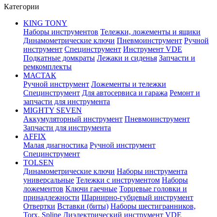
Категории
KING TONY
Наборы инструментов
Тележки, ложементы и ящики
Динамометрические ключи
Пневмоинструмент
Ручной
инструмент
Специнструмент
Инструмент VDE
Подкатные домкраты
Лежаки и сиденья
Запчасти и
ремкомплекты
МАСТАК
Ручной инструмент
Ложементы и тележки
Специнструмент
Для автосервиса и гаража
Ремонт и
запчасти для инструмента
MIGHTY SEVEN
Аккумуляторный инструмент
Пневмоинструмент
Запчасти для инструмента
AFFIX
Малая диагностика
Ручной инструмент
Специнструмент
TOLSEN
Динамометрические ключи
Наборы инструмента
универсальные
Тележки с инструментом
Наборы
ложементов
Ключи гаечные
Торцевые головки и
принадлежности
Шарнирно-губцевый инструмент
Отвертки
Вставки (биты)
Наборы шестигранников,
Torx, Spline
Диэлектрический инструмент VDE