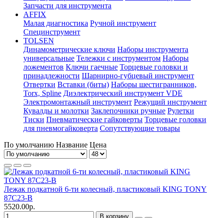
Запчасти для инструмента
AFFIX
Малая диагностика
Ручной инструмент
Специнструмент
TOLSEN
Динамометрические ключи
Наборы инструмента
универсальные
Тележки с инструментом
Наборы
ложементов
Ключи гаечные
Торцевые головки и
принадлежности
Шарнирно-губцевый инструмент
Отвертки
Вставки (биты)
Наборы шестигранников,
Torx, Spline
Диэлектрический инструмент VDE
Электромонтажный инструмент
Режущий инструмент
Кувалды и молотки
Заклепочники ручные
Рулетки
Тиски
Пневматические гайковерты
Торцевые головки
для пневмогайковерта
Сопутствующие товары
По умолчанию
Название
Цена
Лежак подкатной 6-ти колесный, пластиковый KING TONY
87C23-B
5520.00р.
В корзину