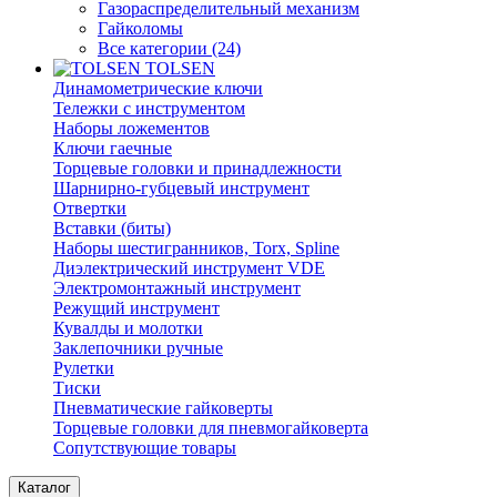
Газораспределительный механизм
Гайколомы
Все категории (24)
TOLSEN
Динамометрические ключи
Тележки с инструментом
Наборы ложементов
Ключи гаечные
Торцевые головки и принадлежности
Шарнирно-губцевый инструмент
Отвертки
Вставки (биты)
Наборы шестигранников, Torx, Spline
Диэлектрический инструмент VDE
Электромонтажный инструмент
Режущий инструмент
Кувалды и молотки
Заклепочники ручные
Рулетки
Тиски
Пневматические гайковерты
Торцевые головки для пневмогайковерта
Сопутствующие товары
Каталог