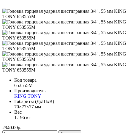
Код товара
653555M
Производитель
KING TONY
Габариты (ДхШхВ)
70×77×77 мм
Вес
1.196 кг
2940.00р.