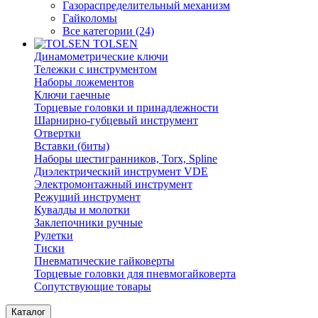
Газораспределительный механизм
Гайколомы
Все категории (24)
TOLSEN
Динамометрические ключи
Тележки с инструментом
Наборы ложементов
Ключи гаечные
Торцевые головки и принадлежности
Шарнирно-губцевый инструмент
Отвертки
Вставки (биты)
Наборы шестигранников, Torx, Spline
Диэлектрический инструмент VDE
Электромонтажный инструмент
Режущий инструмент
Кувалды и молотки
Заклепочники ручные
Рулетки
Тиски
Пневматические гайковерты
Торцевые головки для пневмогайковерта
Сопутствующие товары
Каталог