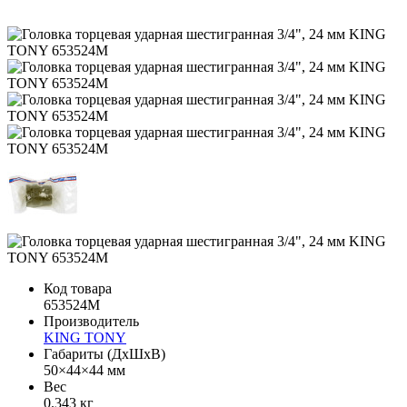
Код товара
653524M
Производитель
KING TONY
Габариты (ДхШхВ)
50×44×44 мм
Вес
0.343 кг