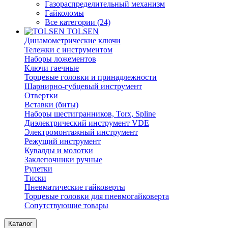
Газораспределительный механизм
Гайколомы
Все категории (24)
TOLSEN
Динамометрические ключи
Тележки с инструментом
Наборы ложементов
Ключи гаечные
Торцевые головки и принадлежности
Шарнирно-губцевый инструмент
Отвертки
Вставки (биты)
Наборы шестигранников, Torx, Spline
Диэлектрический инструмент VDE
Электромонтажный инструмент
Режущий инструмент
Кувалды и молотки
Заклепочники ручные
Рулетки
Тиски
Пневматические гайковерты
Торцевые головки для пневмогайковерта
Сопутствующие товары
Каталог