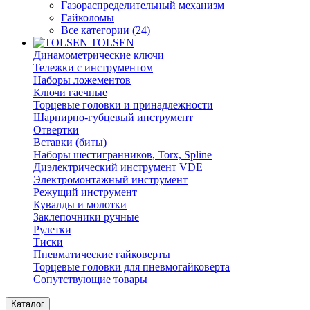
Газораспределительный механизм
Гайколомы
Все категории (24)
TOLSEN
Динамометрические ключи
Тележки с инструментом
Наборы ложементов
Ключи гаечные
Торцевые головки и принадлежности
Шарнирно-губцевый инструмент
Отвертки
Вставки (биты)
Наборы шестигранников, Torx, Spline
Диэлектрический инструмент VDE
Электромонтажный инструмент
Режущий инструмент
Кувалды и молотки
Заклепочники ручные
Рулетки
Тиски
Пневматические гайковерты
Торцевые головки для пневмогайковерта
Сопутствующие товары
Каталог