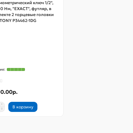
ометрический ключ 1/2",
0 Нм, "EXACT", футляр, в
екте 2 торцевые головки
 TONY P34462-1DG
0.00р.
В корзину