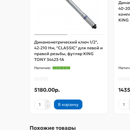
Динам
40-20
компл
KING
Динамометрический ключ 1/2",
42-210 Нм, "CLASSIC" для левой и
правой резьбы, футляр KING
TONY 34423-1A
5180.00р.
1435
В корзину
Похожие товары