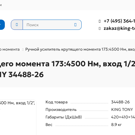
и
+7 (495) 364-1
г
zakaz@king-t
о момента
Ручной усилитель крутящего момента 173:4500 Нм, вход
о момента 173:4500 Нм, вход 1/2"
Y 34488-26
Код товара
34488-26
Производитель
KING TONY
Габариты (ДхШхВ)
420×410×1
Вес
8.9 кг