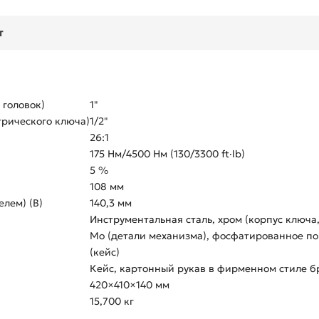
т
 головок)
1"
трического ключа)
1/2"
26:1
175 Нм/4500 Нм (130/3300 ft‧lb)
5 %
108 мм
елем) (В)
140,3 мм
Инструментальная сталь, хром (корпус ключа,
Mo (детали механизма), фосфатированное по
(кейс)
Кейс, картонный рукав в фирменном стиле 
420×410×140 мм
15,700 кг