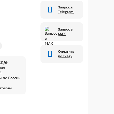
Запрос в
Telegram
Запрос в
MAX
Оплатить
по счёту
 СДЭК
кая
й.
 по России
ателям