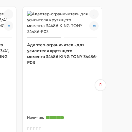
го
Адаптер-ограничитель для
3/4",
усилителя крутящего
KING
момента 34486 KING TONY 34486-
P03
Адаптер-
усилител
момента 
P03