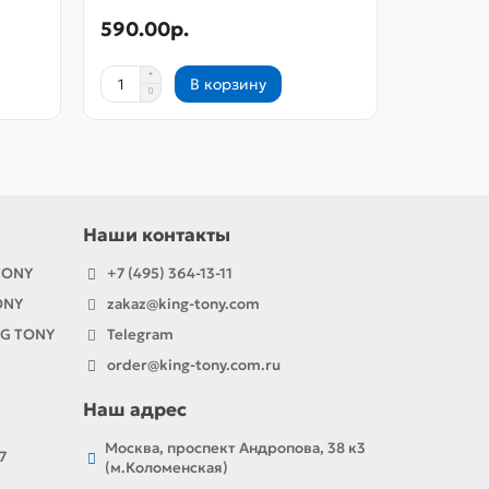
590.00р.
590.00
В корзину
Наши контакты
TONY
+7 (495) 364-13-11
ONY
zakaz@king-tony.com
NG TONY
Telegram
order@king-tony.com.ru
Наш адрес
Москва, проспект Андропова, 38 к3
7
(м.Коломенская)