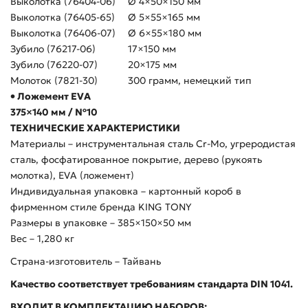
Выколотка (76404-06)
Ø 4×50×150 мм
Выколотка (76405-65)
Ø 5×55×165 мм
Выколотка (76406-07)
Ø 6×55×180 мм
Зубило (76217-06)
17×150 мм
Зубило (76220-07)
20×175 мм
Молоток (7821-30)
300 грамм, немецкий тип
• Ложемент EVA
375×140 мм / №10
ТЕХНИЧЕСКИЕ ХАРАКТЕРИСТИКИ
Материалы – инструментальная сталь Cr-Mo, угреродистая
сталь, фосфатированное покрытие, дерево (рукоять
молотка), EVA (ложемент)
Индивидуальная упаковка – картонный короб в
фирменном стиле бренда KING TONY
Размеры в упаковке – 385×150×50 мм
Вес – 1,280 кг
Страна-изготовитель – Тайвань
Качество соответствует требованиям стандарта DIN 1041.
ВХОДИТ В КОМПЛЕКТАЦИЮ НАБОРОВ: