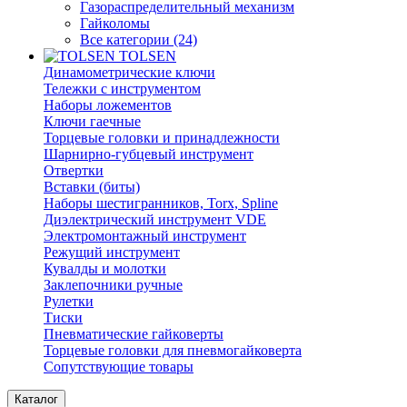
Газораспределительный механизм
Гайколомы
Все категории (24)
TOLSEN
Динамометрические ключи
Тележки с инструментом
Наборы ложементов
Ключи гаечные
Торцевые головки и принадлежности
Шарнирно-губцевый инструмент
Отвертки
Вставки (биты)
Наборы шестигранников, Torx, Spline
Диэлектрический инструмент VDE
Электромонтажный инструмент
Режущий инструмент
Кувалды и молотки
Заклепочники ручные
Рулетки
Тиски
Пневматические гайковерты
Торцевые головки для пневмогайковерта
Сопутствующие товары
Каталог