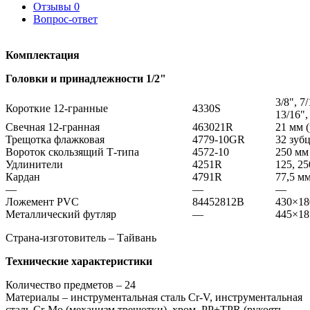
Отзывы
0
Вопрос-ответ
Комплектация
Головки и принадлежности 1/2"
3/8", 7/
Короткие 12-гранные
4330S
13/16", 
Свечная 12-гранная
463021R
21 мм 
Трещотка флажковая
4779-10GR
32 зубц
Вороток скользящий Т-типа
4572-10
250 мм
Удлинители
4251R
125, 2
Кардан
4791R
77,5 м
—
—
—
Ложемент PVC
84452812B
430×18
Металлический футляр
—
445×18
Страна-изготовитель – Тайвань
Технические характеристики
Количество предметов – 24
Материалы – инструментальная сталь Cr-V, инструментальная
сталь Cr-Mo (механизм трещотки), хром, PP+TPR (рукоять