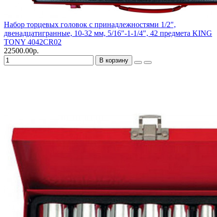
Набор торцевых головок с принадлежностями 1/2",
двенадцатигранные, 10-32 мм, 5/16"-1-1/4", 42 предмета KING
TONY 4042CR02
22500.00р.
В корзину