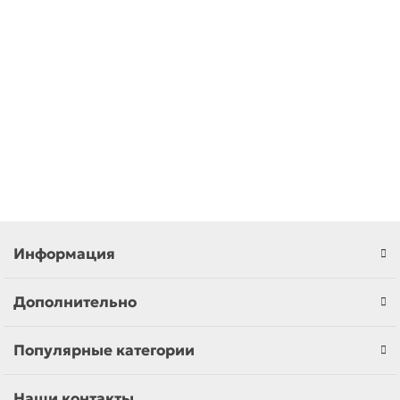
Тестер аккумулятора автомобиля KING TONY 9DC51
8160.00р.
В корзину
Информация
Дополнительно
Популярные категории
Наши контакты