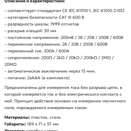
Описание и характеристики:
– соответствует стандартам CE IEC 61010-1, IEC 61010-2-032
– категория безопасности CAT III 600 В
– разрядность шкалы: 1999 отсчетов
– раскрыв клещей: 30 мм
– постоянное напряжение: 200мВ / 2В / 20В / 200В / 600В
– переменное напряжение: 2В / 20В / 200В / 600В
– переменный ток: 200А / 600А
– сопротивление: 200Ω / 2kΩ / 20kΩ / 200kΩ / 2MΩ /
20MΩ
– автоматическое выключение через 15 мин.
– питание: 2хAAA (в комплекте)
Предназначены для измерения тока без разрыва цепи, в
которой измеряется ток и без электрического контакта с
ней. Принцип действия основан на измерении магнитного
поля, порождаемого измеряемым током.
Материалы:
пластик, сталь
Габариты:
189 x 71 x 37 мм
Упаковка:
коробка картон