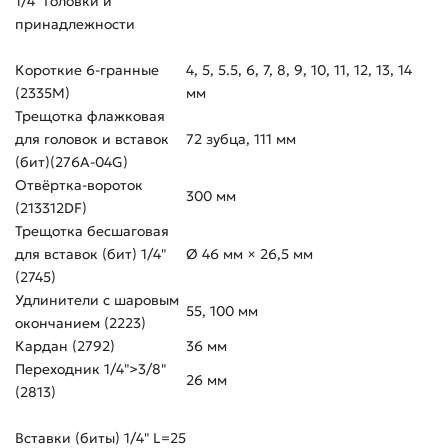
1/4" Головки и
принадлежности
Короткие 6-гранные
4, 5, 5.5, 6, 7, 8, 9, 10, 11, 12, 13, 14
(2335M)
мм
Трещотка флажковая
для головок и вставок
72 зубца, 111 мм
(бит)(276A-04G)
Отвёртка-вороток
300 мм
(213312DF)
Трещотка бесшаговая
для вставок (бит) 1/4"
Ø 46 мм × 26,5 мм
(2745)
Удлинители с шаровым
55, 100 мм
окончанием (2223)
Кардан (2792)
36 мм
Переходник 1/4">3/8"
26 мм
(2813)
Вставки (биты) 1/4" L=25