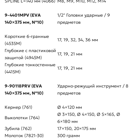
SPLINE L=140 мм (4066)
M8, M9, M10, M12, M14
9-4401MPV (EVA
1/2" Головки ударные / 9
140×375 мм, №10)
предметов
Короткие 6-гранные
17, 19, 32, 34, 36 мм
(4535M)
Глубокие с пластиковой
17, 19, 21 мм
защитой (4945M)
Глубокие тонкостенные
17, 19, 21 мм
(4415M)
9-90118PRV (EVA
Ударно-режущий инструмент / 8
140×375 мм, №10)
предметов
Кернер (761)
Ø 4×120 мм
Ø 3×150, Ø 4×150, Ø 5×165, Ø
Выколотки (764)
6×180 мм
Зубила (762)
17×150, 20×175 мм
Молоток (7821-30)
300 грамм