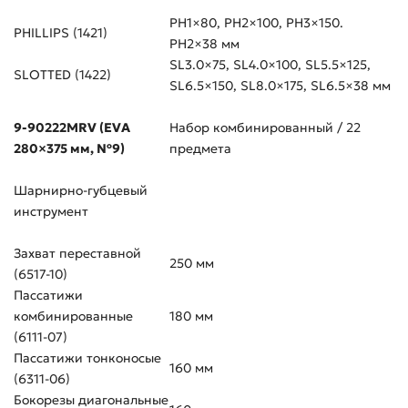
PH1×80, PH2×100, PH3×150.
PHILLIPS (1421)
PH2×38 мм
SL3.0×75, SL4.0×100, SL5.5×125,
SLOTTED (1422)
SL6.5×150, SL8.0×175, SL6.5×38 мм
9-90222MRV (EVA
Набор комбинированный / 22
280×375 мм, №9)
предмета
Шарнирно-губцевый
инструмент
Захват переставной
250 мм
(6517-10)
Пассатижи
комбинированные
180 мм
(6111-07)
Пассатижи тонконосые
160 мм
(6311-06)
Бокорезы диагональные