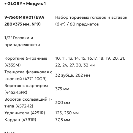
• GLORY • Модуль 1
9-7560MRV01 (EVA
Набор торцевых головок и вставок
280×375 мм, №9)
(бит) / 60 предметов
1/2" Головки и
принадлежности
Короткие 6-гранные
10, 11, 13, 14, 15, 16,17, 18, 19, 20, 21,
(4335M)
22, 24, 27, 30, 32 мм
Трещотка флажковая с
32 зубца, 262 мм
кнопкой (4771-10GR)
Вороток с шарниром
375 мм
(4452-15FR)
Вороток скользящий Т-
300 мм
типа (4572-12)
Удлинители (4251R)
125, 250 мм
Кардан (4791R)
77,5 мм