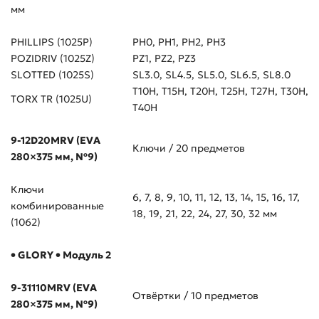
мм
PHILLIPS (1025P)
PH0, PH1, PH2, PH3
POZIDRIV (1025Z)
PZ1, PZ2, PZ3
SLOTTED (1025S)
SL3.0, SL4.5, SL5.0, SL6.5, SL8.0
T10H, T15H, T20H, T25H, T27H, T30H,
TORX TR (1025U)
T40H
9-12D20MRV (EVA
Ключи / 20 предметов
280×375 мм, №9)
Ключи
6, 7, 8, 9, 10, 11, 12, 13, 14, 15, 16, 17,
комбинированные
18, 19, 21, 22, 24, 27, 30, 32 мм
(1062)
• GLORY • Модуль 2
9-31110MRV (EVA
Отвёртки / 10 предметов
280×375 мм, №9)