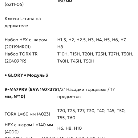
160 мм
(6211-06)
Ключи L-типа на
держателе
Набор HEX с шаром
H1.5, H2, H2.5, H3, H4, H5, H6, H7,
(20119MR01)
H8
Набор TORX TR
Т10H, Т15H, Т20H, Т25H, Т27H, Т30H,
(20409PR)
Т40H, Т45H, Т50H
• GLORY • Модуль 3
9-4147PRV (EVA 140×375
1/2" Насадки торцевые / 17
мм, №10)
предметов
T20, T25, T27, T30, T40, T45, T50,
TORX L=60 мм (4023)
T55, T60
HEX с шаром L=140 мм
H6, H8, H10
(40D0)