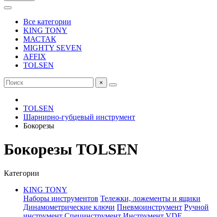
Все категории
KING TONY
МАСТАК
MIGHTY SEVEN
AFFIX
TOLSEN
×
TOLSEN
Шарнирно-губцевый инструмент
Бокорезы
Бокорезы TOLSEN
Категории
KING TONY
Наборы инструментов
Тележки, ложементы и ящики
Динамометрические ключи
Пневмоинструмент
Ручной
инструмент
Специнструмент
Инструмент VDE