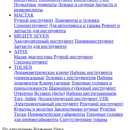
Подкатные домкраты
Лежаки и сиденья
Запчасти и
ремкомплекты
МАСТАК
Ручной инструмент
Ложементы и тележки
Специнструмент
Для автосервиса и гаража
Ремонт и
запчасти для инструмента
MIGHTY SEVEN
Аккумуляторный инструмент
Пневмоинструмент
Запчасти для инструмента
AFFIX
Малая диагностика
Ручной инструмент
Специнструмент
TOLSEN
Динамометрические ключи
Наборы инструмента
универсальные
Тележки с инструментом
Наборы
ложементов
Ключи гаечные
Торцевые головки и
принадлежности
Шарнирно-губцевый инструмент
Отвертки
Вставки (биты)
Наборы шестигранников,
Torx, Spline
Диэлектрический инструмент VDE
Электромонтажный инструмент
Режущий инструмент
Кувалды и молотки
Заклепочники ручные
Рулетки
Тиски
Пневматические гайковерты
Торцевые головки
для пневмогайковерта
Сопутствующие товары
По умолчанию
Название
Цена