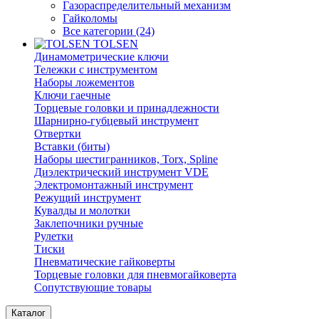
Газораспределительный механизм
Гайколомы
Все категории (24)
TOLSEN
Динамометрические ключи
Тележки с инструментом
Наборы ложементов
Ключи гаечные
Торцевые головки и принадлежности
Шарнирно-губцевый инструмент
Отвертки
Вставки (биты)
Наборы шестигранников, Torx, Spline
Диэлектрический инструмент VDE
Электромонтажный инструмент
Режущий инструмент
Кувалды и молотки
Заклепочники ручные
Рулетки
Тиски
Пневматические гайковерты
Торцевые головки для пневмогайковерта
Сопутствующие товары
Каталог