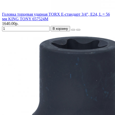
Головка торцевая ударная TORX Е-стандарт 3/4", E24, L = 56
мм KING TONY 657524M
1640.00р.
В корзину