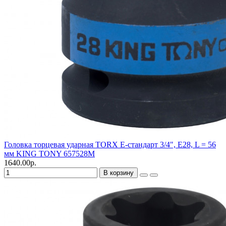
Головка торцевая ударная TORX Е-стандарт 3/4", E28, L = 56
мм KING TONY 657528M
1640.00р.
В корзину