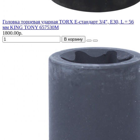
Головка торцевая ударная TORX Е-стандарт 3/4", E30, L = 56
мм KING TONY 657530M
1800.00р.
В корзину