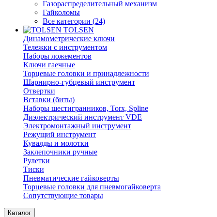
Газораспределительный механизм
Гайколомы
Все категории (24)
TOLSEN
Динамометрические ключи
Тележки с инструментом
Наборы ложементов
Ключи гаечные
Торцевые головки и принадлежности
Шарнирно-губцевый инструмент
Отвертки
Вставки (биты)
Наборы шестигранников, Torx, Spline
Диэлектрический инструмент VDE
Электромонтажный инструмент
Режущий инструмент
Кувалды и молотки
Заклепочники ручные
Рулетки
Тиски
Пневматические гайковерты
Торцевые головки для пневмогайковерта
Сопутствующие товары
Каталог