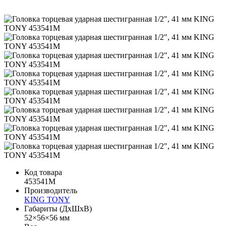
Код товара
453541M
Производитель
KING TONY
Габариты (ДхШхВ)
52×56×56 мм