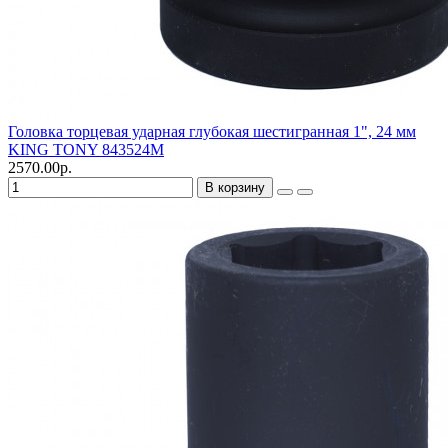
Головка торцевая ударная глубокая шестигранная 1", 24 мм
KING TONY 843524M
2570.00р.
В корзину