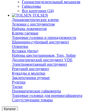
Газораспределительный механизм
Гайколомы
Все категории (24)
TOLSEN
Динамометрические ключи
Тележки с инструментом
Наборы ложементов
Ключи гаечные
Торцевые головки и принадлежности
Шарнирно-губцевый инструмент
Отвертки
Вставки (биты)
Наборы шестигранников, Torx, Spline
Диэлектрический инструмент VDE
Электромонтажный инструмент
Режущий инструмент
Кувалды и молотки
Заклепочники ручные
Рулетки
Тиски
Пневматические гайковерты
Торцевые головки для пневмогайковерта
Сопутствующие товары
Каталог