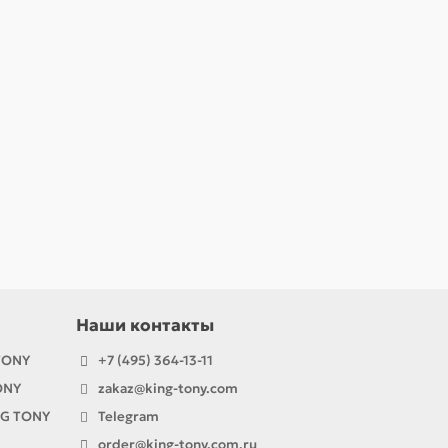
Наши контакты
TONY
+7 (495) 364-13-11
ONY
zakaz@king-tony.com
NG TONY
Telegram
order@king-tony.com.ru