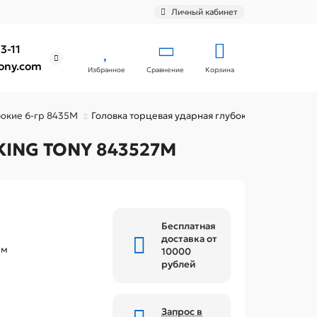
Личный кабинет
3-11
ony.com
Избранное
Сравнение
Корзина
бокие 6-гр 8435M
Головка торцевая ударная глубокая шестигранна
 KING TONY 843527M
Бесплатная
доставка от
мм
10000
рублей
Запрос в