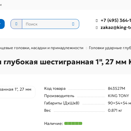
и
+7 (495) 364-1
г
zakaz@king-t
цевые головки, насадки и принадлежности
Головки ударные глу
 глубокая шестигранная 1", 27 мм
Код товара
843527M
Производитель
KING TONY
Габариты (ДхШхВ)
90×54×54 
Вес
0.871 кг