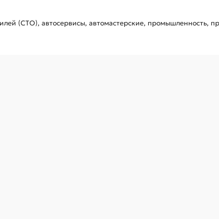
лей (СТО), автосервисы, автомастерские, промышленность, пр
ая 1", 28 мм KING TONY 843528M