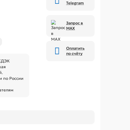
Telegram
Запрос в
MAX
Оплатить
по счёту
 СДЭК
кая
й.
 по России
ателям