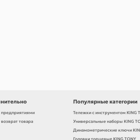
ая 1", 34 мм KING TONY 843534M
нительно
Популярные категории
с предприятиями
Тележки с инструментом KING 
 возврат товара
Универсальные наборы KING T
Динамометрические ключи KI
Головки торцевые KING TONY