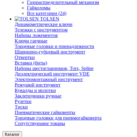
Газораспределительный механизм
Гайколомы
Все категории (24)
TOLSEN
Динамометрические ключи
Тележки с инструментом
Наборы ложементов
Ключи гаечные
Торцевые головки и принадлежности
Шарнирно-губцевый инструмент
Отвертки
Вставки (биты)
Наборы шестигранников, Torx, Spline
Диэлектрический инструмент VDE
Электромонтажный инструмент
Режущий инструмент
Кувалды и молотки
Заклепочники ручные
Рулетки
Тиски
Пневматические гайковерты
Торцевые головки для пневмогайковерта
Сопутствующие товары
Каталог