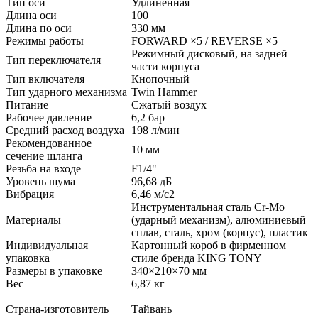
Тип оси
Удлинённая
Длина оси
100
Длина по оси
330 мм
Режимы работы
FORWARD ×5 / REVERSE ×5
Режимный дисковый, на задней
Тип переключателя
части корпуса
Тип включателя
Кнопочный
Тип ударного механизма
Twin Hammer
Питание
Сжатый воздух
Рабочее давление
6,2 бар
Средний расход воздуха
198 л/мин
Рекомендованное
10 мм
сечение шланга
Резьба на входе
F1/4"
Уровень шума
96,68 дБ
Вибрация
6,46 м/с2
Инструментальная сталь Cr-Mo
Материалы
(ударный механизм), алюминиевый
сплав, сталь, хром (корпус), пластик
Индивидуальная
Картонный короб в фирменном
упаковка
стиле бренда KING TONY
Размеры в упаковке
340×210×70 мм
Вес
6,87 кг
Страна-изготовитель
Тайвань