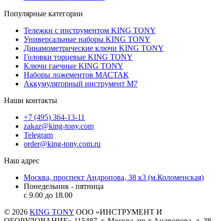
Популярные категории
Тележки с инструментом KING TONY
Универсальные наборы KING TONY
Динамометрические ключи KING TONY
Головки торцевые KING TONY
Ключи гаечные KING TONY
Наборы ложементов МАСТАК
Аккумуляторный инструмент M7
Наши контакты
+7 (495) 364-13-11
zakaz@king-tony.com
Telegram
order@king-tony.com.ru
Наш адрес
Москва, проспект Андропова, 38 к3 (м.Коломенская)
Понедельник - пятница
c 9.00 до 18.00
© 2026
KING TONY
ООО «ИНСТРУМЕНТ И
ОБОРУДОВАНИЕ» 115487, г. Москва, пр-т Андропова, д. 38,