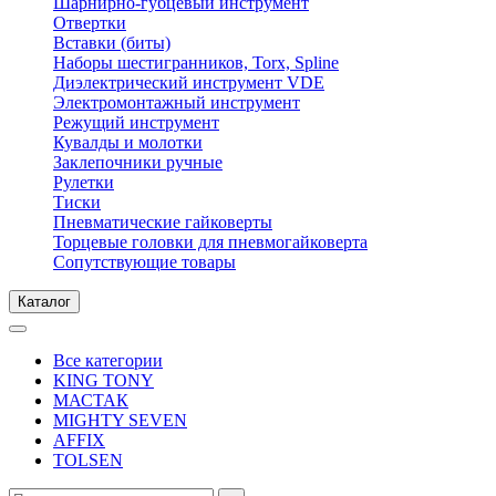
Шарнирно-губцевый инструмент
Отвертки
Вставки (биты)
Наборы шестигранников, Torx, Spline
Диэлектрический инструмент VDE
Электромонтажный инструмент
Режущий инструмент
Кувалды и молотки
Заклепочники ручные
Рулетки
Тиски
Пневматические гайковерты
Торцевые головки для пневмогайковерта
Сопутствующие товары
Каталог
Все категории
KING TONY
МАСТАК
MIGHTY SEVEN
AFFIX
TOLSEN