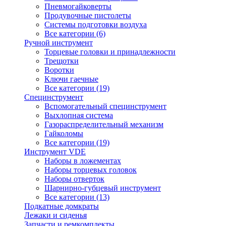
Пневмогайковерты
Продувочные пистолеты
Системы подготовки воздуха
Все категории (6)
Ручной инструмент
Торцевые головки и принадлежности
Трещотки
Воротки
Ключи гаечные
Все категории (19)
Специнструмент
Вспомогательный специнструмент
Выхлопная система
Газораспределительный механизм
Гайколомы
Все категории (19)
Инструмент VDE
Наборы в ложементах
Наборы торцевых головок
Наборы отверток
Шарнирно-губцевый инструмент
Все категории (13)
Подкатные домкраты
Лежаки и сиденья
Запчасти и ремкомплекты