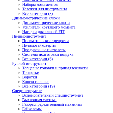
Наборы ложементов
Тележки для инструмента
Все категории (8)
Динамометрические ключи
Динамометрические ключи
Усилители крутящего момента
Насадки для ключей FIT
Пневмоинструмент
Пневматические трещотки
Пневмогайковерты
Продувочные пистолеты
Системы подготовки воздуха
Все категории (6)
Ручной инструмент
Торцевые головки и принадлежности
Трещотки
Воротки
Ключи гаечные
Все категории (19)
Специнструмент
Вспомогательный специнструмент
Выхлопная система
Газораспределительный механизм
Гайколомы