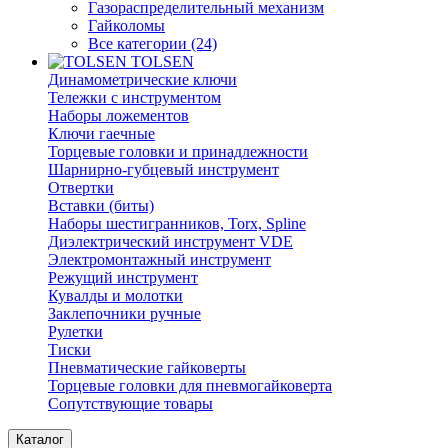
Газораспределительный механизм
Гайколомы
Все категории (24)
TOLSEN
Динамометрические ключи
Тележки с инструментом
Наборы ложементов
Ключи гаечные
Торцевые головки и принадлежности
Шарнирно-губцевый инструмент
Отвертки
Вставки (биты)
Наборы шестигранников, Torx, Spline
Диэлектрический инструмент VDE
Электромонтажный инструмент
Режущий инструмент
Кувалды и молотки
Заклепочники ручные
Рулетки
Тиски
Пневматические гайковерты
Торцевые головки для пневмогайковерта
Сопутствующие товары
Каталог