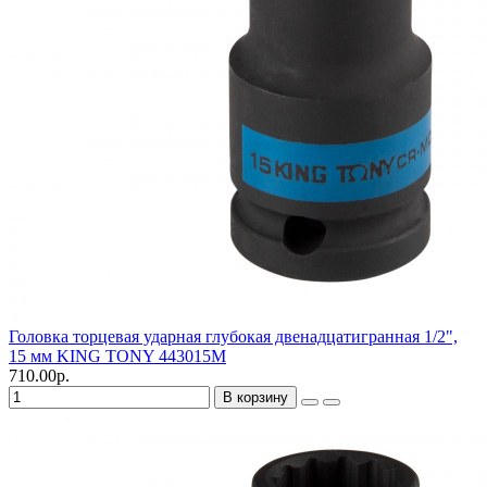
Головка торцевая ударная глубокая двенадцатигранная 1/2",
15 мм KING TONY 443015M
710.00р.
В корзину