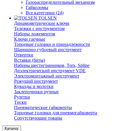
Газораспределительный механизм
Гайколомы
Все категории (24)
TOLSEN
Динамометрические ключи
Тележки с инструментом
Наборы ложементов
Ключи гаечные
Торцевые головки и принадлежности
Шарнирно-губцевый инструмент
Отвертки
Вставки (биты)
Наборы шестигранников, Torx, Spline
Диэлектрический инструмент VDE
Электромонтажный инструмент
Режущий инструмент
Кувалды и молотки
Заклепочники ручные
Рулетки
Тиски
Пневматические гайковерты
Торцевые головки для пневмогайковерта
Сопутствующие товары
Каталог