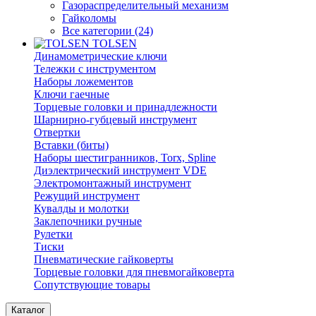
Газораспределительный механизм
Гайколомы
Все категории (24)
TOLSEN
Динамометрические ключи
Тележки с инструментом
Наборы ложементов
Ключи гаечные
Торцевые головки и принадлежности
Шарнирно-губцевый инструмент
Отвертки
Вставки (биты)
Наборы шестигранников, Torx, Spline
Диэлектрический инструмент VDE
Электромонтажный инструмент
Режущий инструмент
Кувалды и молотки
Заклепочники ручные
Рулетки
Тиски
Пневматические гайковерты
Торцевые головки для пневмогайковерта
Сопутствующие товары
Каталог