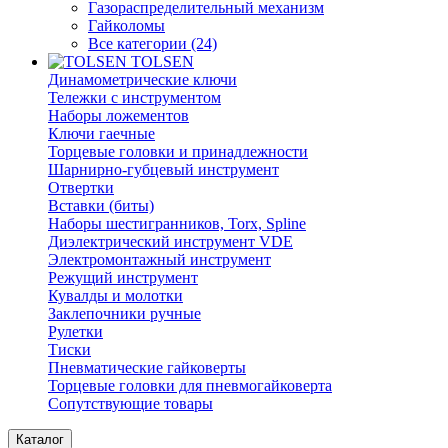
Газораспределительный механизм
Гайколомы
Все категории (24)
TOLSEN
Динамометрические ключи
Тележки с инструментом
Наборы ложементов
Ключи гаечные
Торцевые головки и принадлежности
Шарнирно-губцевый инструмент
Отвертки
Вставки (биты)
Наборы шестигранников, Torx, Spline
Диэлектрический инструмент VDE
Электромонтажный инструмент
Режущий инструмент
Кувалды и молотки
Заклепочники ручные
Рулетки
Тиски
Пневматические гайковерты
Торцевые головки для пневмогайковерта
Сопутствующие товары
Каталог