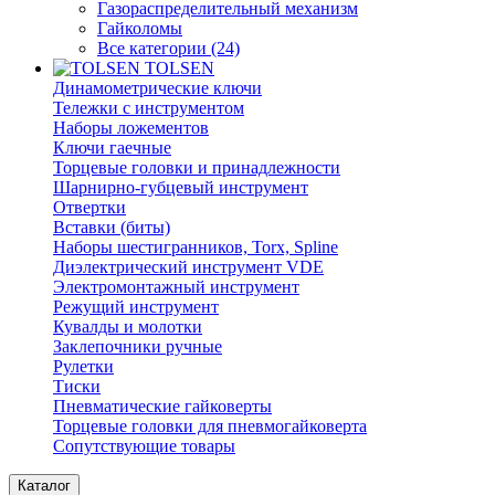
Газораспределительный механизм
Гайколомы
Все категории (24)
TOLSEN
Динамометрические ключи
Тележки с инструментом
Наборы ложементов
Ключи гаечные
Торцевые головки и принадлежности
Шарнирно-губцевый инструмент
Отвертки
Вставки (биты)
Наборы шестигранников, Torx, Spline
Диэлектрический инструмент VDE
Электромонтажный инструмент
Режущий инструмент
Кувалды и молотки
Заклепочники ручные
Рулетки
Тиски
Пневматические гайковерты
Торцевые головки для пневмогайковерта
Сопутствующие товары
Каталог