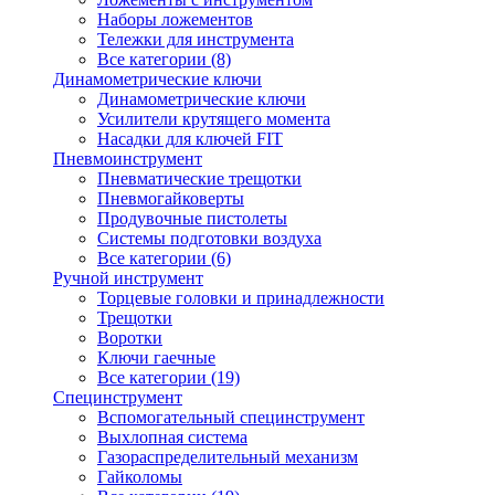
Наборы ложементов
Тележки для инструмента
Все категории (8)
Динамометрические ключи
Динамометрические ключи
Усилители крутящего момента
Насадки для ключей FIT
Пневмоинструмент
Пневматические трещотки
Пневмогайковерты
Продувочные пистолеты
Системы подготовки воздуха
Все категории (6)
Ручной инструмент
Торцевые головки и принадлежности
Трещотки
Воротки
Ключи гаечные
Все категории (19)
Специнструмент
Вспомогательный специнструмент
Выхлопная система
Газораспределительный механизм
Гайколомы