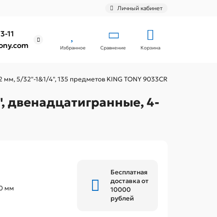
Личный кабинет
3-11
ony.com
Избранное
Сравнение
Корзина
32 мм, 5/32"-1&1/4", 135 предметов KING TONY 9033CR
", двенадцатигранные, 4-
Бесплатная
доставка от
0 мм
10000
рублей