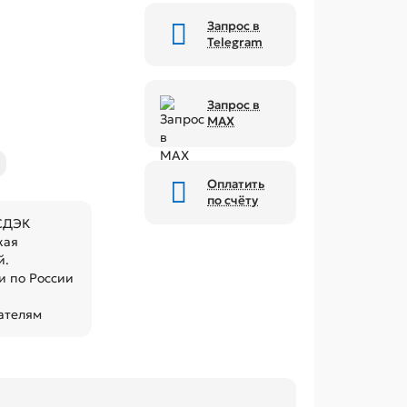
Запрос в
Telegram
Запрос в
MAX
Оплатить
по счёту
 СДЭК
кая
й.
 по России
ателям