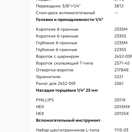
Переходник 3/8">1/4"
3812
Спин-диск вспомогательный
—
Головки и принадлежности 1/4"
Короткие 6-гранные
2335M
Короткие 6-гранные
2335S
Глубокие 6-гранные
2235M
Глубокие 6-гранные
2235S
Вороток с шарниром
2452-05
Вороток скользящий Т-типа
2571-45
Отвертка-вороток
2178AE
Удлинители
2221
Рычаг для 2452-05F
2561
Насадки торцевые 1/4" 25 мм
PHILLIPS
2011X
HEX
2015MX
HEX
2015SX
Вспомогательный инструмент
Набор шестигранников L-типа
1115-03