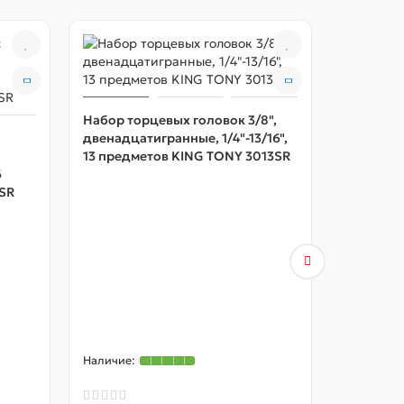
Набор торцевых головок 3/8",
двенадцатигранные, 1/4"-13/16",
13 предметов KING TONY 3013SR
6
SR
Набор то
принадле
двенадцат
26 предм