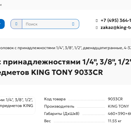
и
+7 (495) 364-1
г
zakaz@king-t
оловок с принадлежностями 1/4", 3/8", 1/2", двенадцатигранные, 4-
 принадлежностями 1/4", 3/8", 1/2
предметов KING TONY 9033CR
Код товара
9033CR
Производитель
KING TONY
Габариты (ДхШхВ)
460×390×6
Вес
11.55 кг