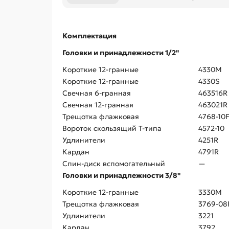
Комплектация
Головки и принадлежности 1/2"
Короткие 12-гранные
4330M
Короткие 12-гранные
4330S
Свечная 6-гранная
463516R
Свечная 12-гранная
463021R
Трещотка флажковая
4768-10
Вороток скользящий Т-типа
4572-10
Удлинители
4251R
Кардан
4791R
Спин-диск вспомогательный
—
Головки и принадлежности 3/8"
Короткие 12-гранные
3330M
Трещотка флажковая
3769-08
Удлинители
3221
Кардан
3792