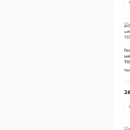
Го
ше
TO
2