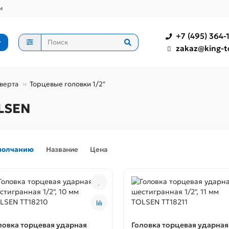
и
+7 (495) 364-1
г
zakaz@king-t
верта
Торцевые головки 1/2"
OLSEN
молчанию
Название
Цена
ловка торцевая ударная
Головка торцевая ударная