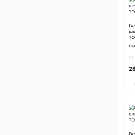
Го
ше
TO
28
Го