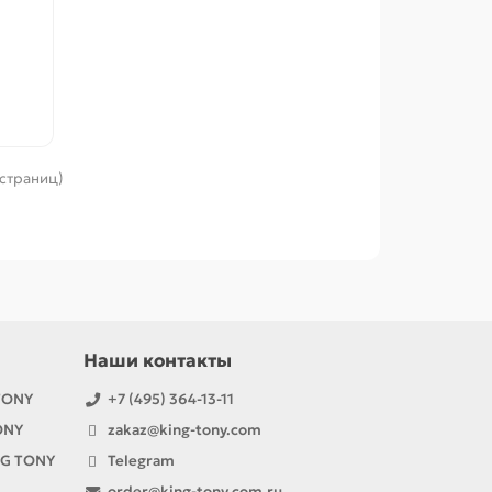
 страниц)
Наши контакты
TONY
+7 (495) 364-13-11
ONY
zakaz@king-tony.com
NG TONY
Telegram
order@king-tony.com.ru