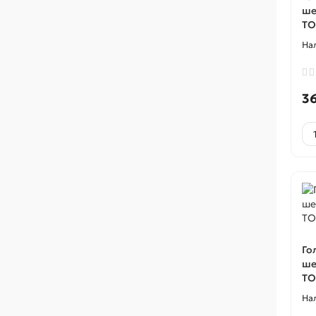
ше
TO
3
Го
ше
TO