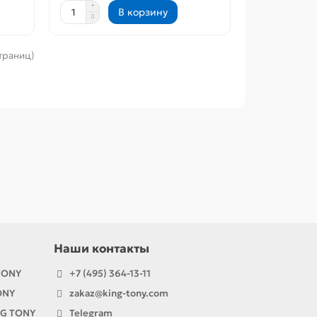
В корзину
страниц)
Наши контакты
TONY
+7 (495) 364-13-11
ONY
zakaz@king-tony.com
NG TONY
Telegram