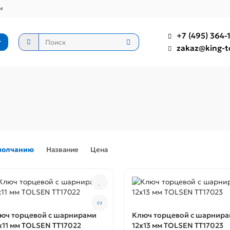
и
+7 (495) 364-1
г
zakaz@king-t
молчанию
Название
Цена
юч торцевой с шарнирами
Ключ торцевой с шарнир
x11 мм TOLSEN TT17022
12x13 мм TOLSEN TT17023