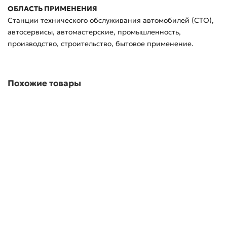
ОБЛАСТЬ ПРИМЕНЕНИЯ
Станции технического обслуживания автомобилей (СТО),
автосервисы, автомастерские, промышленность,
производство, строительство, бытовое применение.
Похожие товары
Головка торцевая ударная TORX Е-стандарт 1/2", E12, L =
38 мм KING TONY 457512M
410.00р.
В корзину