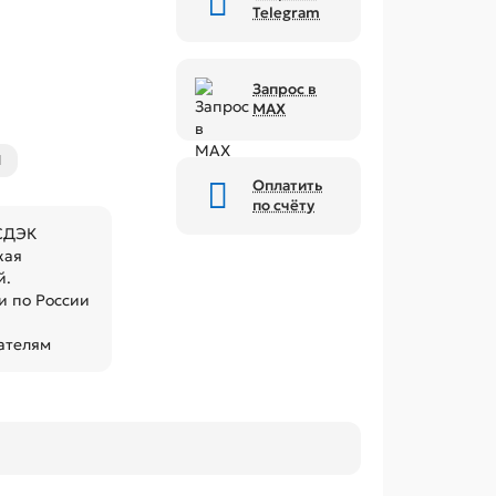
Telegram
Запрос в
MAX
Оплатить
по счёту
 СДЭК
кая
й.
 по России
ателям