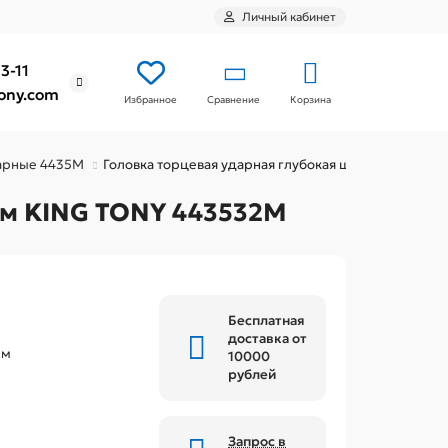
Личный кабинет
3-11
ony.com
Сравнение
Корзина
Избранное
дарные 4435M
Головка торцевая ударная глубокая шестигранная 1
 мм KING TONY 443532M
Бесплатная
доставка от
мм
10000
рублей
Запрос в