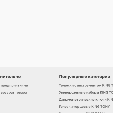
ая 1/2", 41 мм KING TONY 443541M
нительно
Популярные категории
с предприятиями
Тележки с инструментом KING 
 возврат товара
Универсальные наборы KING T
Динамометрические ключи KI
Головки торцевые KING TONY