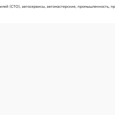
лей (СТО), автосервисы, автомастерские, промышленность, пр
ая 1/2", 33 мм KING TONY 443533M