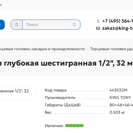
и
+7 (495) 364-1
г
zakaz@king-t
цевые головки, насадки и принадлежности
Торцевые головки у
 глубокая шестигранная 1/2", 32
Код товара
443532M
Производитель
KING TONY
Габариты (ДхШхВ)
80×46×46 
Вес
0.503 кг