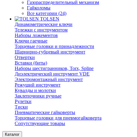
Газораспределительный механизм
Гайколомы
Все категории (24)
TOLSEN
Динамометрические ключи
Тележки с инструментом
Наборы ложементов
Ключи гаечные
Торцевые головки и принадлежности
Шарнирно-губцевый инструмент
Отвертки
Вставки (биты)
Наборы шестигранников, Torx, Spline
Диэлектрический инструмент VDE
Электромонтажный инструмент
Режущий инструмент
Кувалды и молотки
Заклепочники ручные
Рулетки
Тиски
Пневматические гайковерты
Торцевые головки для пневмогайковерта
Сопутствующие товары
Каталог