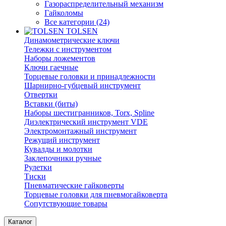
Газораспределительный механизм
Гайколомы
Все категории (24)
TOLSEN
Динамометрические ключи
Тележки с инструментом
Наборы ложементов
Ключи гаечные
Торцевые головки и принадлежности
Шарнирно-губцевый инструмент
Отвертки
Вставки (биты)
Наборы шестигранников, Torx, Spline
Диэлектрический инструмент VDE
Электромонтажный инструмент
Режущий инструмент
Кувалды и молотки
Заклепочники ручные
Рулетки
Тиски
Пневматические гайковерты
Торцевые головки для пневмогайковерта
Сопутствующие товары
Каталог