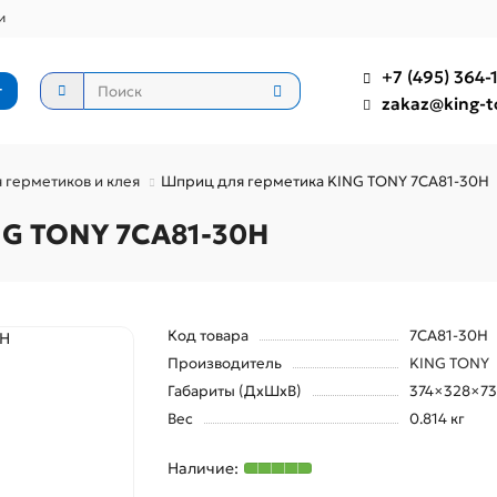
и
+7 (495) 364-1
г
zakaz@king-t
герметиков и клея
Шприц для герметика KING TONY 7CA81-30H
NG TONY 7CA81-30H
Код товара
7CA81-30H
Производитель
KING TONY
Габариты (ДхШхВ)
374×328×73
Вес
0.814 кг