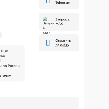
Telegram
Запрос в
MAX
Оплатить
по счёту
 СДЭК
кая
й.
 по России
ателям