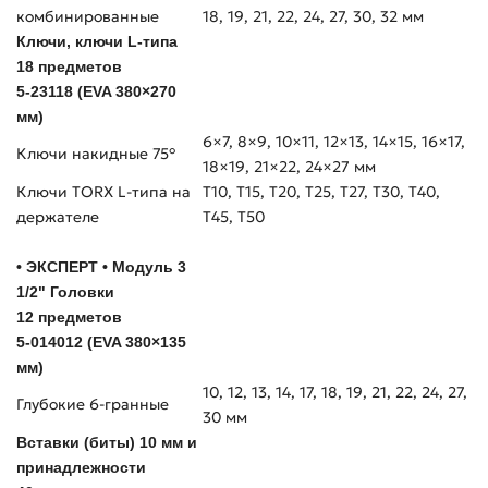
комбинированные
18, 19, 21, 22, 24, 27, 30, 32 мм
Ключи, ключи L-типа
18 предметов
5-23118 (EVA 380×270
мм)
6×7, 8×9, 10×11, 12×13, 14×15, 16×17,
Ключи накидные 75°
18×19, 21×22, 24×27 мм
Ключи TORX L-типа на
Т10, Т15, Т20, Т25, Т27, Т30, Т40,
держателе
Т45, Т50
• ЭКСПЕРТ • Модуль 3
1/2" Головки
12 предметов
5-014012 (EVA 380×135
мм)
10, 12, 13, 14, 17, 18, 19, 21, 22, 24, 27,
Глубокие 6-гранные
30 мм
Вставки (биты) 10 мм и
принадлежности