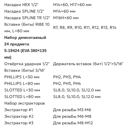
Насадки HEX 1/2"
H14×60, H17×60 мм
Насадка SPLINE 1/2"
М14×60 мм
Насадка SPLINE TR 1/2"
М16H×60 мм
Вставки (биты) RIBE 10
R7, R8, R9, R10, R11, R12, R13, R14
мм, L=80 мм
Набор демонтажный
24 предмета
5-19424 (EVA 380×135
мм)
Отвёртка ударная 1/2"
Держатель вставок (бит) 1/2">5/16"
Вставки (биты) 5/16"
PHILLIPS L=30 мм
PH2, PH3, PH4
PHILLIPS L=80 мм
PH2, PH3, PH4
SLOTTED L=30 мм
SL8.0, SL10.0, SL12.0 мм
SLOTTED L=80 мм
SL8.0, SL10.0, SL12.0 мм
Набор экстракторов
Экстрактор #1
Для резьбы M3-M6
Экстрактор #2
Для резьбы M6-M8
Экстрактор #3
Для резьбы M8-M12