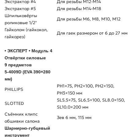
Экстрактор #4
Для резьбы M12-M14
Экстрактор #5
Для резьбы M14-M18
Шпильковёрты
Для резьбы М6, М8, М10, М12
роликовые 1/2"
Гайколом (гайкокол,
Для гаек размером от 6 до 27 мм
гайкорез)
• ЭКСПЕРТ • Модуль 4
Отвёртки силовые
9 предметов
5-4009D (EVA 390×280
мм)
PH1×75, PH2×100, PH2×150,
PHILLIPS
PH3×150 мм
SL5.5×75, SL6.5×100, SL8.0×150,
SLOTTED
SL10.0×200 мм
Съёмник клипс
Зев 6 мм, 115 мм
обшивки салона
Шарнирно-губцевый
инструмент