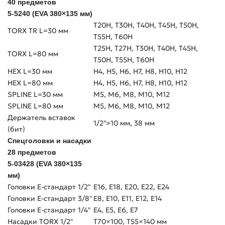
40 предметов
5-5240 (EVA 380×135 мм)
Т20H, Т30H, Т40H, Т45H, Т50H,
TORX TR L=30 мм
Т55H, Т60H
Т25H, Т27H, Т30H, Т40H, Т45H,
TORX L=80 мм
Т50H, Т55H, Т60H
HEX L=30 мм
H4, H5, H6, H7, H8, H10, H12
HEX L=80 мм
H4, H5, H6, H7, H8, H10, H12
SPLINE L=30 мм
М5, М6, М8, М10, М12
SPLINE L=80 мм
М5, М6, М8, М10, М12
Держатель вставок
1/2">10 мм, 38 мм
(бит)
Спецголовки и насадки
28 предметов
5-03428 (EVA 380×135
мм)
Головки Е-стандарт 1/2"
E16, E18, E20, E22, E24
Головки Е-стандарт 3/8"
E8, E10, E11, E12, E14
Головки Е-стандарт 1/4"
E4, E5, E6, E7
Насадки TORX 1/2"
Т70×100, Т55×140 мм