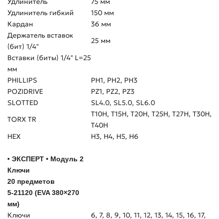
Удлинитель
75 мм
Удлинитель гибкий
150 мм
Кардан
36 мм
Держатель вставок
25 мм
(бит) 1/4"
Вставки (биты) 1/4" L=25
мм
PHILLIPS
РН1, РН2, РН3
POZIDRIVE
PZ1, PZ2, PZ3
SLOTTED
SL4.0, SL5.0, SL6.0
Т10H, Т15H, Т20H, Т25H, Т27H, Т30H,
TORX TR
Т40H
HEX
H3, H4, H5, H6
• ЭКСПЕРТ • Модуль 2
Ключи
20 предметов
5-21120 (EVA 380×270
мм)
Ключи
6, 7, 8, 9, 10, 11, 12, 13, 14, 15, 16, 17,