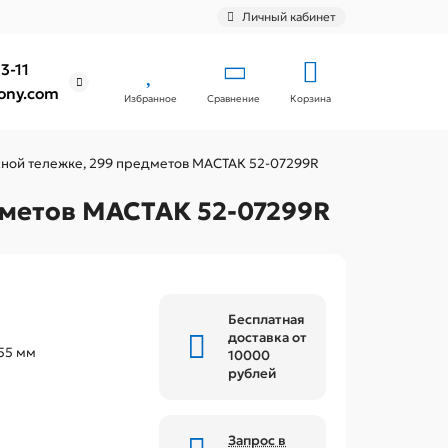
Личный кабинет
3-11
ony.com
Избранное
Сравнение
Корзина
сной тележке, 299 предметов МАСТАК 52-07299R
дметов МАСТАК 52-07299R
Бесплатная
доставка от
55 мм
10000
рублей
Запрос в