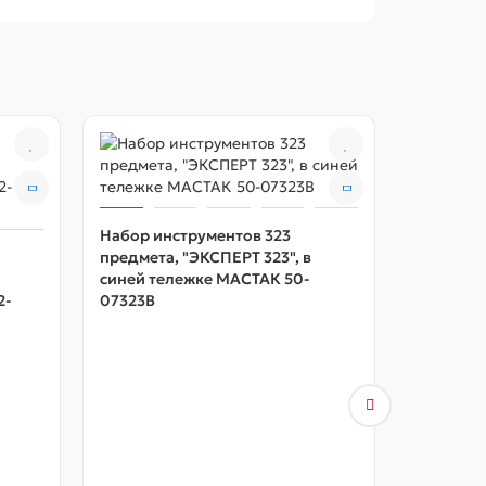
Набор инструментов 323
предмета, "ЭКСПЕРТ 323", в
синей тележке МАСТАК 50-
2-
07323B
Набор ин
предмета
красной 