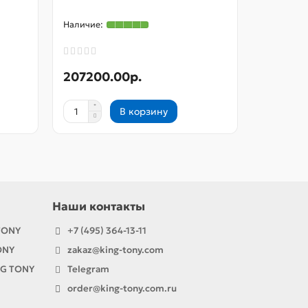
07323R
207200.00р.
207200
В корзину
Наши контакты
TONY
+7 (495) 364-13-11
ONY
zakaz@king-tony.com
NG TONY
Telegram
order@king-tony.com.ru