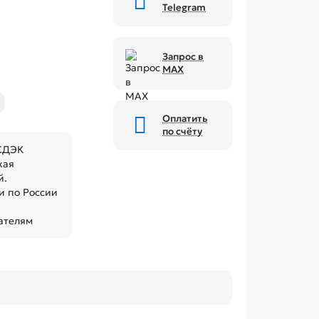
Telegram
Запрос в
MAX
Оплатить
по счёту
 СДЭК
кая
й.
 по России
ателям