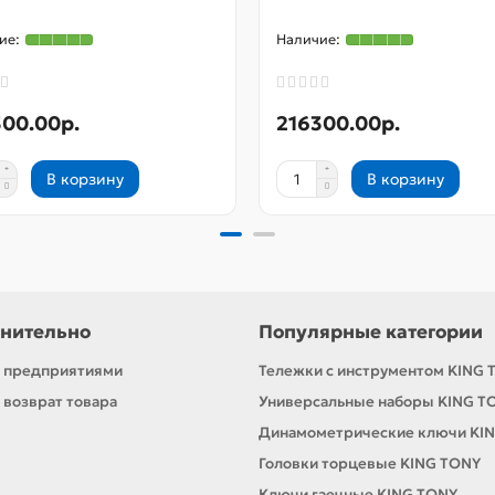
300.00р.
216300.00р.
В корзину
В корзину
нительно
Популярные категории
с предприятиями
Тележки с инструментом KING 
 возврат товара
Универсальные наборы KING T
Динамометрические ключи KI
Головки торцевые KING TONY
Ключи гаечные KING TONY