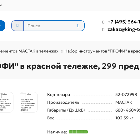
и
+7 (495) 364-1
г
zakaz@king-t
ементов МАСТАК в тележках
Набор инструментов "ПРОФИ" в кра
ФИ" в красной тележке, 299 пре
Код товара
52-07299R
Производитель
МАСТАК
Габариты (ДхШхВ)
680×460×9
Вес
102.59 кг