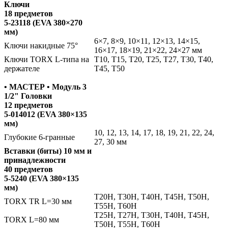
Ключи
18 предметов
5-23118 (EVA 380×270
мм)
6×7, 8×9, 10×11, 12×13, 14×15,
Ключи накидные 75°
16×17, 18×19, 21×22, 24×27 мм
Ключи TORX L-типа на
Т10, Т15, Т20, Т25, Т27, Т30, Т40,
держателе
Т45, Т50
• МАСТЕР • Модуль 3
1/2" Головки
12 предметов
5-014012 (EVA 380×135
мм)
10, 12, 13, 14, 17, 18, 19, 21, 22, 24,
Глубокие 6-гранные
27, 30 мм
Вставки (биты) 10 мм и
принадлежности
40 предметов
5-5240 (EVA 380×135
мм)
Т20H, Т30H, Т40H, Т45H, Т50H,
TORX TR L=30 мм
Т55H, Т60H
Т25H, Т27H, Т30H, Т40H, Т45H,
TORX L=80 мм
Т50H, Т55H, Т60H