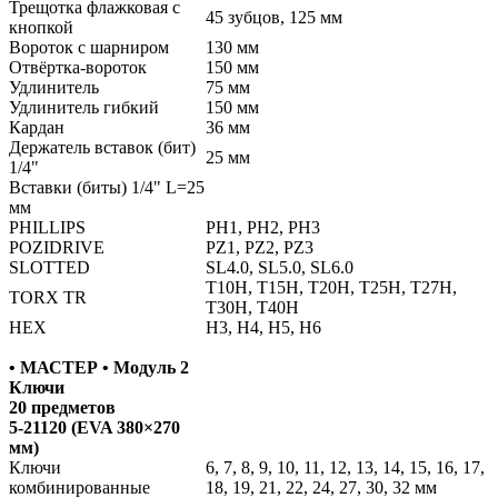
Трещотка флажковая с
45 зубцов, 125 мм
кнопкой
Вороток с шарниром
130 мм
Отвёртка-вороток
150 мм
Удлинитель
75 мм
Удлинитель гибкий
150 мм
Кардан
36 мм
Держатель вставок (бит)
25 мм
1/4"
Вставки (биты) 1/4" L=25
мм
PHILLIPS
РН1, РН2, РН3
POZIDRIVE
PZ1, PZ2, PZ3
SLOTTED
SL4.0, SL5.0, SL6.0
Т10H, Т15H, Т20H, Т25H, Т27H,
TORX TR
Т30H, Т40H
HEX
H3, H4, H5, H6
• МАСТЕР • Модуль 2
Ключи
20 предметов
5-21120 (EVA 380×270
мм)
Ключи
6, 7, 8, 9, 10, 11, 12, 13, 14, 15, 16, 17,
комбинированные
18, 19, 21, 22, 24, 27, 30, 32 мм