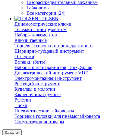
Газораспределительный механизм
Гайколомы
Все категории (24)
TOLSEN
Динамометрические ключи
Тележки с инструментом
Наборы ложементов
Ключи гаечные
Торцевые головки и принадлежности
Шарнирно-губцевый инструмент
Отвертки
Вставки (биты)
Наборы шестигранников, Torx, Spline
Диэлектрический инструмент VDE
Электромонтажный инструмент
Режущий инструмент
Кувалды и молотки
Заклепочники ручные
Рулетки
Тиски
Пневматические гайковерты
Торцевые головки для пневмогайковерта
Сопутствующие товары
Каталог