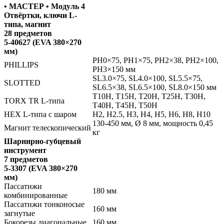
• МАСТЕР • Модуль 4
Отвёртки, ключи L-
типа, магнит
28 предметов
5-40627 (EVA 380×270
мм)
PH0×75, PH1×75, PH2×38, PH2×100,
PHILLIPS
PH3×150 мм
SL3.0×75, SL4.0×100, SL5.5×75,
SLOTTED
SL6.5×38, SL6.5×100, SL8.0×150 мм
Т10H, Т15H, Т20H, Т25H, Т30H,
TORX TR L-типа
Т40H, Т45H, Т50H
HEX L-типа с шаром
H2, H2.5, H3, H4, H5, H6, H8, H10
130-450 мм, Ø 8 мм, мощность 0,45
Магнит телескопический
кг
Шарнирно-губцевый
инструмент
7 предметов
5-3307 (EVA 380×270
мм)
Пассатижи
180 мм
комбинированные
Пассатижи тонконосые
160 мм
загнутые
Бокорезы диагональные
160 мм