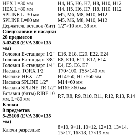
HEX L=30 мм
H4, H5, H6, H7, H8, H10, H12
HEX L=80 мм
H4, H5, H6, H7, H8, H10, H12
SPLINE L=30 мм
М5, М6, М8, М10, М12
SPLINE L=80 мм
М5, М6, М8, М10, М12
Держатель вставок (бит)
1/2">10 мм, 38 мм
Спецголовки и насадки
28 предметов
5-03428 (EVA 380×135
мм)
Головки Е-стандарт 1/2"
E16, E18, E20, E22, E24
Головки Е-стандарт 3/8"
E8, E10, E11, E12, E14
Головки Е-стандарт 1/4"
E4, E5, E6, E7
Насадки TORX 1/2"
Т70×100, Т55×140 мм
Насадки HEX 1/2"
H14×60, H17×60 мм
Насадка SPLINE 1/2"
М14×60 мм
Насадка SPLINE TR 1/2"
М16H×60 мм
Вставки (биты) RIBE 10
R7, R8, R9, R10, R11, R12, R13, R14
мм, L=80 мм
Ключи
8 предметов
5-25108 (EVA 380×135
мм)
8×10, 9×11, 10×12, 12×13, 13×14,
Ключи разрезные
15×17, 16×18, 17×19 мм