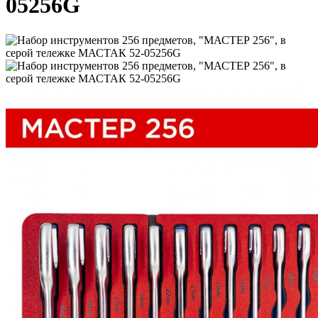
05256G