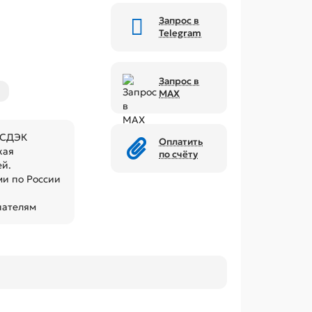
Запрос в
Telegram
Запрос в
MAX
 СДЭК
Оплатить
кая
по счёту
ей.
и по России
пателям