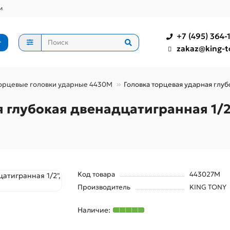
и
+7 (495) 364-1
г
zakaz@king-t
орцевые головки ударные 4430M
Головка торцевая ударная глуб
 глубокая двенадцатигранная 1/2
Код товара
443027M
Производитель
KING TONY