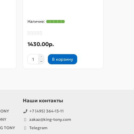
Головка 
глубокая
1/2", 19
1430.00р.
710.00
В корзину
Наши контакты
TONY
+7 (495) 364-13-11
ONY
zakaz@king-tony.com
NG TONY
Telegram