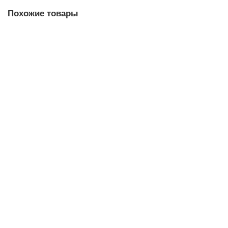
Похожие товары
Головка торцевая ударная шестигранная 1/4", 4 мм KING
TONY 253504M
150.00р.
В корзину
Головка торцевая ударная шестигранная 1/4", 5 мм KING
TONY 253505M