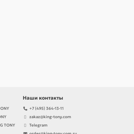
Наши контакты
TONY
+7 (495) 364-13-11
ONY
zakaz@king-tony.com
NG TONY
Telegram
order@king-tony.com.ru