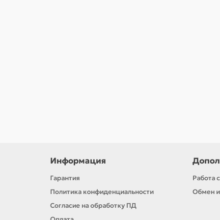
Переходник ударный 1">1-1/2", с шариковым ф
3010.00р.
В корзину
Информация
Допол
Гарантия
Работа 
Политика конфиденциальности
Обмен и
Согласие на обработку ПД
Оплата