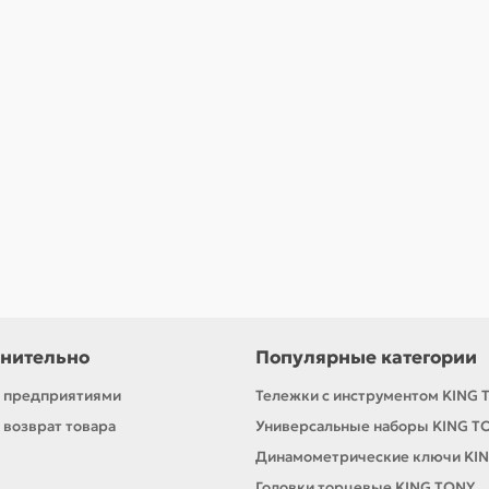
иксатором KING TONY 8869P
нительно
Популярные категории
с предприятиями
Тележки с инструментом KING 
 возврат товара
Универсальные наборы KING T
Динамометрические ключи KI
Головки торцевые KING TONY