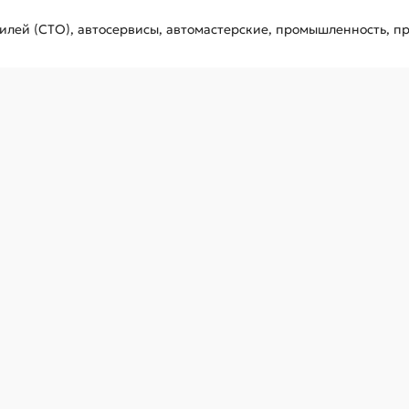
лей (СТО), автосервисы, автомастерские, промышленность, пр
фиксатором KING TONY 6874P