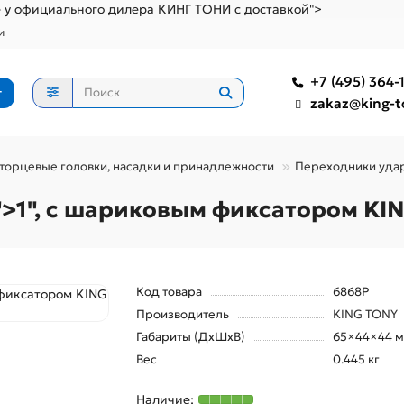
е у официального дилера КИНГ ТОНИ с доставкой">
и
+7 (495) 364-1
г
zakaz@king-t
торцевые головки, насадки и принадлежности
Переходники уда
>1", с шариковым фиксатором KI
Код товара
6868P
Производитель
KING TONY
Габариты (ДхШхВ)
65×44×44 
Вес
0.445 кг