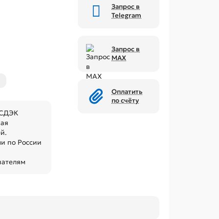
Запрос в
Telegram
Запрос в
MAX
Оплатить
по счёту
 СДЭК
кая
й.
и по России
пателям