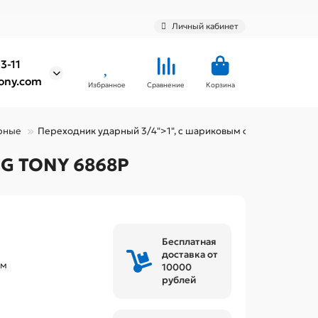
Личный кабинет
3-11
ony.com
Избранное
Сравнение
Корзина
рные
Переходник ударный 3/4">1", с шариковым фиксатором KI
NG TONY 6868P
Бесплатная
доставка от
мм
10000
рублей