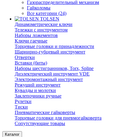
Газораспределительный механизм
Гайколомы
Все категории (24)
TOLSEN
Динамометрические ключи
Тележки с инструментом
Наборы ложементов
Ключи гаечные
Торцевые головки и принадлежности
Шарнирно-губцевый инструмент
Отвертки
Вставки (биты)
Наборы шестигранников, Torx, Spline
Диэлектрический инструмент VDE
Электромонтажный инструмент
Режущий инструмент
Кувалды и молотки
Заклепочники ручные
Рулетки
Тиски
Пневматические гайковерты
Торцевые головки для пневмогайковерта
Сопутствующие товары
Каталог