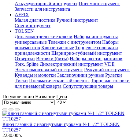
Аккумуляторный инструмент
Пневмоинструмент
Запчасти для инструмента
AFFIX
Малая диагностика
Ручной инструмент
Специнструмент
TOLSEN
Динамометрические ключи
Наборы инструмента
универсальные
Тележки с инструментом
Наборы
ложементов
Ключи гаечные
Торцевые головки и
принадлежности
Шарнирно-губцевый инструмент
Отвертки
Вставки (биты)
Наборы шестигранников,
Torx, Spline
Диэлектрический инструмент VDE
Электромонтажный инструмент
Режущий инструмент
Кувалды и молотки
Заклепочники ручные
Рулетки
Тиски
Пневматические гайковерты
Торцевые головки
для пневмогайковерта
Сопутствующие товары
По умолчанию
Название
Цена
Ключ газовый с изогнутыми губками №1 1/2" TOLSEN
TT10257
2230.00р.