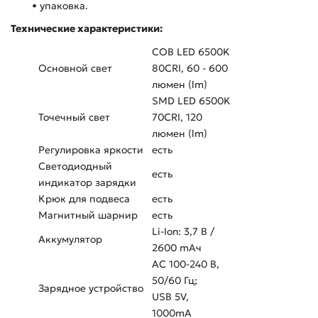
• упаковка.
Технические характеристики:
COB LED 6500K
Основной свет
80CRI, 60 - 600
люмен (lm)
SMD LED 6500K
Точечный свет
70CRI, 120
люмен (lm)
Регулировка яркости
есть
Светодиодный
есть
индикатор зарядки
Крюк для подвеса
есть
Магнитный шарнир
есть
Li-Ion: 3,7 В /
Аккумулятор
2600 mAч
AC 100-240 В,
50/60 Гц;
Зарядное устройство
USB 5V,
1000mA