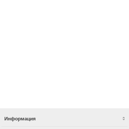
В корзину
Набор для восстановления резьбы М8х1,0, 25
предметов, кейс AFFIX AF35208100C
1560.00р.
В корзину
Информация