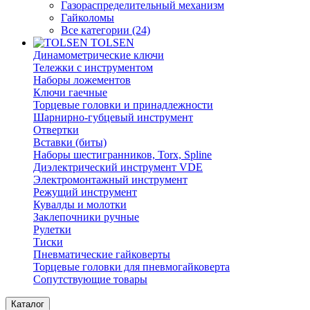
Газораспределительный механизм
Гайколомы
Все категории (24)
TOLSEN
Динамометрические ключи
Тележки с инструментом
Наборы ложементов
Ключи гаечные
Торцевые головки и принадлежности
Шарнирно-губцевый инструмент
Отвертки
Вставки (биты)
Наборы шестигранников, Torx, Spline
Диэлектрический инструмент VDE
Электромонтажный инструмент
Режущий инструмент
Кувалды и молотки
Заклепочники ручные
Рулетки
Тиски
Пневматические гайковерты
Торцевые головки для пневмогайковерта
Сопутствующие товары
Каталог