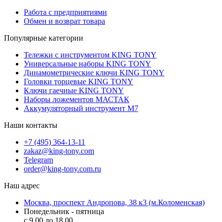
Работа с предприятиями
Обмен и возврат товара
Популярные категории
Тележки с инструментом KING TONY
Универсальные наборы KING TONY
Динамометрические ключи KING TONY
Головки торцевые KING TONY
Ключи гаечные KING TONY
Наборы ложементов МАСТАК
Аккумуляторный инструмент M7
Наши контакты
+7 (495) 364-13-11
zakaz@king-tony.com
Telegram
order@king-tony.com.ru
Наш адрес
Москва, проспект Андропова, 38 к3 (м.Коломенская)
Понедельник - пятница
c 9.00 до 18.00